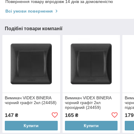
Повернення товару впродовж 14 днів за домовленістю
Всі умови повернення
Подібні товари компанії
Вимикач VIDEX BINERA
Вимикач VIDEX BINERA
Вим
чорний графіт 2кл (24458)
чорний графіт 2кл
чорн
прохідний (24459)
підс
147
165
179
₴
₴
Купити
Купити