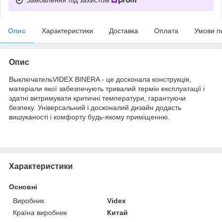
Опис
Характеристики
Доставка
Оплата
Умови п
Опис
ВыключательVIDEX BINERA - це досконала конструкція,
матеріали якої забезпечують тривалий термін експлуатації і
здатні витримувати критичні температури, гарантуючи
безпеку. Універсальний і досконалий дизайн додасть
вишуканості і комфорту будь-якому приміщенню.
Характеристики
Основні
Виробник
Videx
Країна виробник
Китай