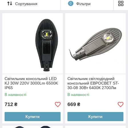
Сортування
0
Фільтри
Світильник консольний LED
Світильник світлодіодний
KJ 30W 220V 3000Lm 6500K
консольний ЕВРОСВЕТ ST-
IP65
30-08 30Вт 6400К 2700Лм
IP65 (000053645)
В наявності
В наявності
712
669
₴
₴
Купити
Купити