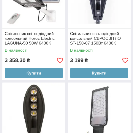
Світильник світлодіодний
Світильник світлодіодний
консольний Horoz Electric
консольний ЄВРОСВІТЛО
LAGUNA-50 50W 6400K
ST-150-07 150Вт 6400К
950Лм (074-006-0050-020)
13500Лм IP65 (000053652)
В наявності
В наявності
3 358,30
3 199
₴
₴
Купити
Купити