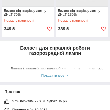
Баласт під натрієву лампу
Баласт під натрієву лампу
ДНаТ 70Вт
ДНаТ 150Вт
Немає в наявності
Немає в наявності
349
389
₴
₴
Баласт для справної роботи
газорозрядної лампи
Баласт (дросель) призначений для перетворення струму
в електричній мережі. Баласти використовується для роботи
Показати все
газорозрядних ламп:
натрієвих (ДНаТ)
,
металогалогенних
(МГЛ)
і
ртутні (ДРЛ)
. Вони дозволяють поліпшити техніко-
експлуатаційні параметри освітлення. Балласты
Про нас
применяются тогда, когда электрическая нагрузка не в
состоянии эффективно ограничить используемый ток.
97% позитивних з 31 відгука за рік
Если вы используете балласт, даже при спаде
напряжения в сети осветительный прибор сработает сразу
Працює з 24.10.2014