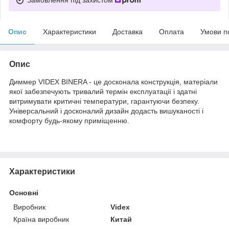
Опис
Характеристики
Доставка
Оплата
Умови п
Опис
Диммер VIDEX BINERA - це досконала конструкція, матеріали
якої забезпечують тривалий термін експлуатації і здатні
витримувати критичні температури, гарантуючи безпеку.
Універсальний і досконалий дизайн додасть вишуканості і
комфорту будь-якому приміщенню.
Характеристики
Основні
Виробник
Videx
Країна виробник
Китай