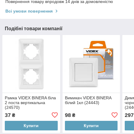
Повернення товару впродовж 14 днів за домовленістю
Всі умови повернення
Подібні товари компанії
Рамка VIDEX BINERA біла
Вимикач VIDEX BINERA
Дим
2 поста вертикальна
білий 1кл (24443)
чорн
(24570)
(244
37
98
297
₴
₴
Купити
Купити