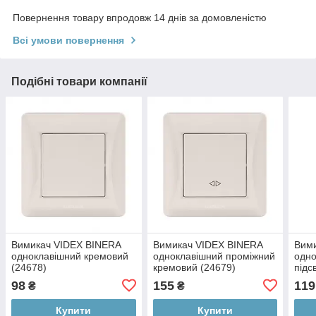
Повернення товару впродовж 14 днів за домовленістю
Всі умови повернення
Подібні товари компанії
Вимикач VIDEX BINERA
Вимикач VIDEX BINERA
Вим
одноклавішний кремовий
одноклавішний проміжний
одно
(24678)
кремовий (24679)
підс
(246
98
155
119
₴
₴
Купити
Купити