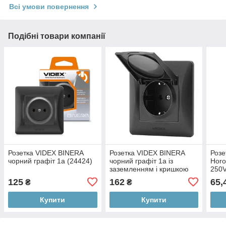
Всі умови повернення
Подібні товари компанії
Розетка VIDEX BINERA
Розетка VIDEX BINERA
Розе
чорний графіт 1а (24424)
чорний графіт 1а із
Horo
заземленням і кришкою
250V
(24474)
0002
125
162
65,
₴
₴
Купити
Купити