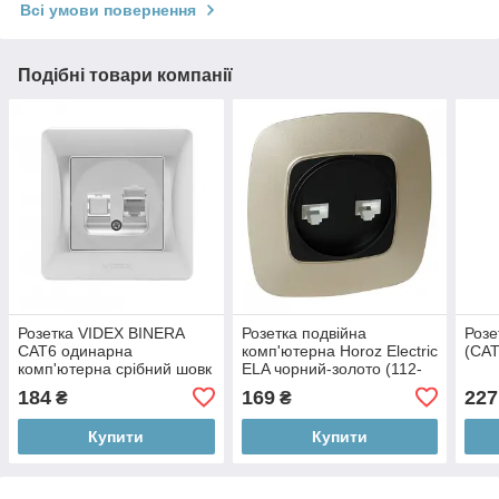
Всі умови повернення
Подібні товари компанії
Розетка VIDEX BINERA
Розетка подвійна
Розе
CAT6 одинарна
комп'ютерна Horoz Electric
(CA
комп'ютерна срібний шовк
ELA чорний-золото (112-
(24904)
007-0017-040)
184
169
227
₴
₴
Купити
Купити