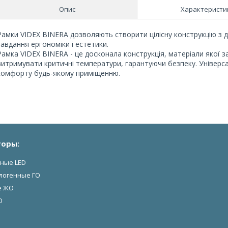
Опис
Характеристи
Рамки VIDEX BINERA дозволяють створити цілісну конструкцію з д
завдання ергономіки і естетики.
Рамка VIDEX BINERA - це досконала конструкція, матеріали якої з
витримувати критичні температури, гарантуючи безпеку. Універса
комфорту будь-якому приміщенню.
оры:
ные LED
логенные ГО
е ЖО
О