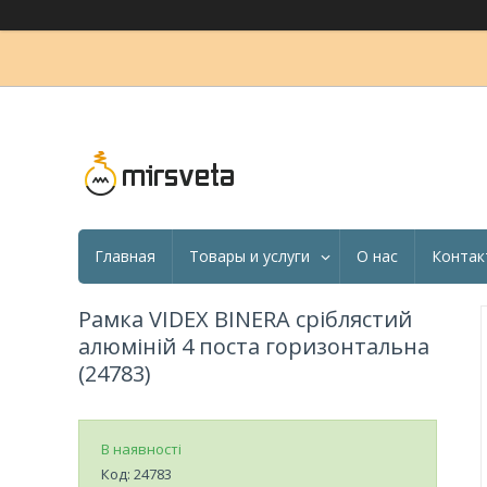
Главная
Товары и услуги
О нас
Контак
Рамка VIDEX BINERA сріблястий
алюміній 4 поста горизонтальна
(24783)
В наявності
Код:
24783