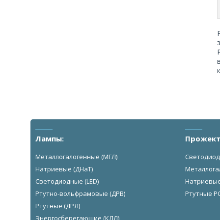
Лампы:
Прожект
Металлогалогенные (МГЛ)
Светодиод
Натриевые (ДНаТ)
Металлога
Светодиодные (LED)
Натриевы
Ртутно-вольфрамовые (ДРВ)
Ртутные Р
Ртутные (ДРЛ)
Энергосберегающие (КЛЛ)