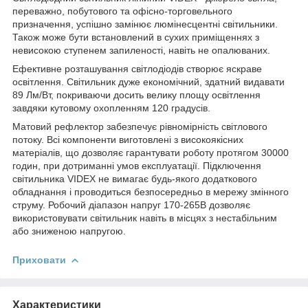
переважно, побутового та офісно-торговельного
призначення, успішно замінює люмінесцентні світильники.
Також може бути встановлений в сухих приміщеннях з
невисокою ступенем запиленості, навіть не опалюваних.
Ефективне розташування світлодіодів створює яскраве
освітлення. Світильник дуже економічний, здатний видавати
89 Лм/Вт, покриваючи досить велику площу освітлення
завдяки кутовому охопленням 120 градусів.
Матовий рефлектор забезпечує рівномірність світлового
потоку. Всі компоненти виготовлені з високоякісних
матеріалів, що дозволяє гарантувати роботу протягом 30000
годин, при дотриманні умов експлуатації. Підключення
світильника VIDEX не вимагає будь-якого додаткового
обладнання і проводиться безпосередньо в мережу змінного
струму. Робочий діапазон напруг 170-265В дозволяє
використовувати світильник навіть в місцях з нестабільним
або зниженою напругою.
Приховати
Характеристики