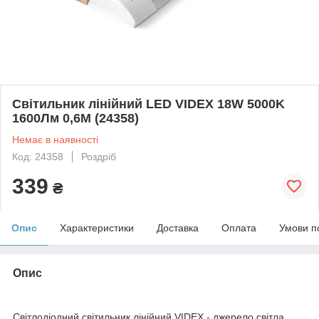
Світильник лінійний LED VIDEX 18W 5000K
1600Лм 0,6М (24358)
Немає в наявності
Код: 24358
Роздріб
339
₴
Опис
Характеристики
Доставка
Оплата
Умови п
Опис
Світлодіодний світильник лінійний VIDEX - джерело світла,