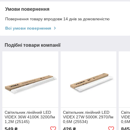
Умови повернення
Повернення товару впродовж 14 днів за домовленістю
Всі умови повернення
Подібні товари компанії
Світильник лінійний LED
Світильник лінійний LED
Світ
VIDEX 36W 4100K 3200Лм
VIDEX 27W 5000K 2970Лм
VID
1,2М (25145)
0,6М (25534)
0,6М
549
426
845
₴
₴