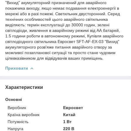
"Вихид" акумуляторний призначений для аварійного
покажчика виходу, якщо немає подавання електроенергії в
мережі або в разі пожежі. Светильник двусторонний. Серед
технічних особливостей цього аварійного світильника
виділяють: термін експлуатації до 30000 годин, зелені
світлодіоди, живлення в аварійному режимі від АА батарей,
1.5 години роботи в автономному режимі, Купівля аварійного
світлодіодного світильника Евросвет SFT-AF-EX-03 "Вихид"
акумуляторного розв'яже питання аварійного отвору за
можливої позапланової ситуації та просто стане чудовим
цілевказівником для відвідувачів ваших приміщень.
Приховати
Характеристики
Основні
Виробник
Евросвет
Країна виробник
Китай
Потужність
1 Вт
Напруга
220 В