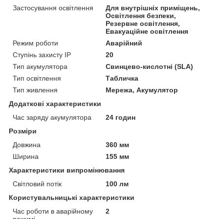
Застосування освітлення
Для внутрішніх приміщень,
Освітлення безпеки,
Резервне освітлення,
Евакуаційне освітлення
Режим роботи
Аварійний
Ступінь захисту IP
20
Тип акумулятора
Свинцево-кислотні (SLA)
Тип освітлення
Табличка
Тип живлення
Мережа, Акумулятор
Додаткові характеристики
Час заряду акумулятора
24 годин
Розміри
Довжина
360 мм
Ширина
155 мм
Характеристики випромінювання
Світловий потік
100 лм
Користувальницькі характеристики
Час роботи в аварійному
2
режимі