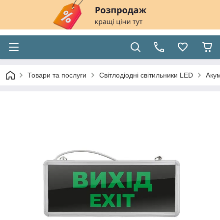
Товари та послуги
Світлодіодні світильники LED
Акум