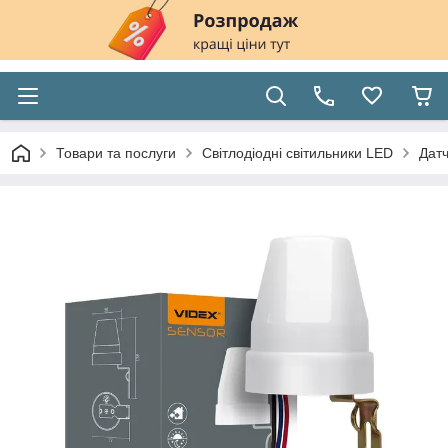
Товари та послуги
Світлодіодні світильники LED
Датч