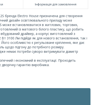
ки
Інформація для замовлення
2S бренда Electro House призначена для створення
нічний дизайн освітлювального приладу може
2S може встановлюватися в житлових, торгових,
иготовлений із матового білого пластику, що робить
є вбудований драйвер, а корпус виготовлений з
Вт 3100 Лм підійде як для нового встановлення, так і
 Його особливістю є регульоване кріплення, яке дає
иль щодо підгону до потрібного розміру.
адже немає потреби суворо витримувати діаметр
езпечний і економний в експлуатації. Проходить
є дворічну гарантію виробника.