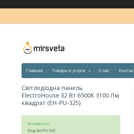
Главная
Товары и услуги
О нас
Контак
Світлодіодна панель
ElectroHouse 32 Вт 6500К 3100 Лм
квадрат (EH-PU-32S)
В наявності
Код:
EH-PU-32S