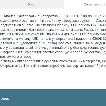
Опис
Характеристи
LED-панель універсальна Квадратна 6500К 32 Вт 3100 Лм EH-PU-3
комфортного освітлення і має широку сферу застосування. Лако
поєднуватися з багатьма стилями інтер'єру. LED-панель EH-PU-3
адміністративних і багатьох інших типах приміщень. Розсіювач в
світіння м'яким, рівномірним і приємним для очей. LED-панель ма
алюмінію та металу. LED-панель універсальна Квадратна 6500К 32 
для заміни вбудованого або накладного світильника іншої моделі.
змогу встановити світильник у наявний отвір без додаткових зус
Універсальність кріплення істотно спрощує й полегшує монтаж, 
монтажного отвору.
Світильник виготовлений із сучасних високоякісних матеріалів, б
контроль якості на всіх етапах виробництва, сертифікований і ма
оры: