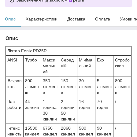
Опис
Характеристики
Доставка
Оплата
Умови п
Опис
Ліхтар Fenix PD25R
ANSI
Турбо
Макси
Серед
Мініма
Еко
Стробо
мальн
ній
льний
скоп
ий
Яскрав
800
350
150
30
5
800
ість
люмен
люмені
люмені
люмен
люмені
люмені
ів
в
в
в
в
Час
44
1
2
16
70
/
роботи
хвилин
година
години
годин
годин
30
50
хвилин
хвилин
Інтенс
15530
6750
2860
580
90
/
ивність
кандел
кандел
кандел
кандел
кандел