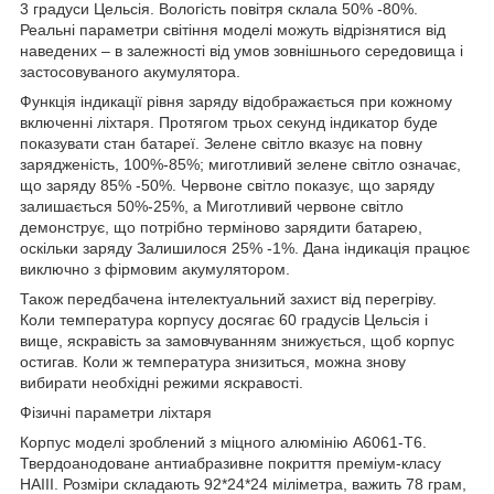
3 градуси Цельсія. Вологість повітря склала 50% -80%.
Реальні параметри світіння моделі можуть відрізнятися від
наведених – в залежності від умов зовнішнього середовища і
застосовуваного акумулятора.
Функція індикації рівня заряду відображається при кожному
включенні ліхтаря. Протягом трьох секунд індикатор буде
показувати стан батареї. Зелене світло вказує на повну
зарядженість, 100%-85%; миготливий зелене світло означає,
що заряду 85% -50%. Червоне світло показує, що заряду
залишається 50%-25%, а Миготливий червоне світло
демонструє, що потрібно терміново зарядити батарею,
оскільки заряду Залишилося 25% -1%. Дана індикація працює
виключно з фірмовим акумулятором.
Також передбачена інтелектуальний захист від перегріву.
Коли температура корпусу досягає 60 градусів Цельсія і
вище, яскравість за замовчуванням знижується, щоб корпус
остигав. Коли ж температура знизиться, можна знову
вибирати необхідні режими яскравості.
Фізичні параметри ліхтаря
Корпус моделі зроблений з міцного алюмінію A6061-T6.
Твердоанодоване антиабразивне покриття преміум-класу
HAIII. Розміри складають 92*24*24 міліметра, важить 78 грам,