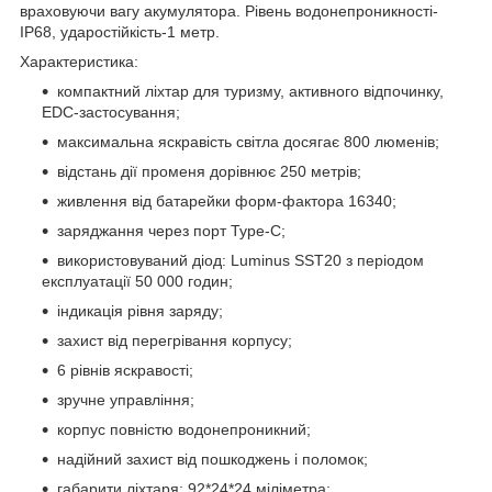
враховуючи вагу акумулятора. Рівень водонепроникності-
IP68, ударостійкість-1 метр.
Характеристика:
компактний ліхтар для туризму, активного відпочинку,
EDC-застосування;
максимальна яскравість світла досягає 800 люменів;
відстань дії променя дорівнює 250 метрів;
живлення від батарейки форм-фактора 16340;
заряджання через порт Type-C;
використовуваний діод: Luminus SST20 з періодом
експлуатації 50 000 годин;
індикація рівня заряду;
захист від перегрівання корпусу;
6 рівнів яскравості;
зручне управління;
корпус повністю водонепроникний;
надійний захист від пошкоджень і поломок;
габарити ліхтаря: 92*24*24 міліметра;