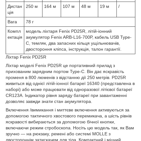
Дистан
250 м
164 м
107 м
48 м
19 м
/
ція
Вага
78 г
Компл
модель ліхтаря Fenix PD25R, літій-іонний
ектація
акумулятор Fenix ARB-L16-700P, кабель USB Type-
C, темляк, два запасних кільця ущільнювачів,
двостороння кліпса, інструкція, талон гарантії.
Ліхтар Fenix PD25R
Ліхтар моделі Fenix PD25R це портативний прилад з
прихованим зарядним портом Type-C. Він дає яскравість
променя в 800 люменів з відстанню дії 250 метрів. PD25R
живиться від однієї літій-іонної батареї 16340 (представлена в
наборі) або може працювати від одноразової літієвої батареї
CR123A. Індикатор рівня заряду батареї при завантаженні
дозволяє завжди знати стан акумулятора.
Включення /вимикання і миттєве включення активуються за
допомогою тактичного хвостового перемикача, а шість рівнів
яскравості вибираються за допомогою бічної кнопки,
включаючи режим стробоскопа. Носіть цю модель так, як Вам
зручно — на рюкзаку, ремені або системі MOLLE з
двостороннім затискачем для тіла. Компактний і міцний