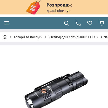
Товари та послуги
Світлодіодні світильники LED
Світ