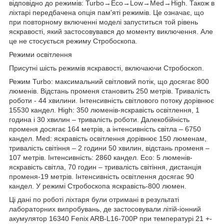
відповідно до режимів: Turbo→Eco→Low→Med→High. Також в
ліхтарі передбачена опція пам'яті режимів. Це означає, що
при повторному включенні моделі запуститься той рівень
яскравості, який застосовувався до моменту виключення. Але
це не стосується режиму Стробоскопа.
Режими освітлення
Присутні шість режимів яскравості, включаючи Стробоскоп.
Режим Turbo: максимальний світловий потік, що досягає 800
люменів. Відстань променя становить 250 метрів. Тривалість
роботи - 44 хвилини. Інтенсивність світлового потоку дорівнює
15530 кандел. High: 350 люменів-яскравість освітлення, 1
година і 30 хвилин – тривалість роботи. Далекобійність
променя досягає 164 метрів, а інтенсивність світла – 6750
кандел. Med: яскравість освітлення дорівнює 150 люменам,
тривалість світіння – 2 години 50 хвилин, відстань променя –
107 метрів. Інтенсивність: 2860 кандел. Eco: 5 люменів-
яскравість світла, 70 годин – тривалість світіння, дистанція
променя-19 метрів. Інтенсивність освітлення досягає 90
кандел. У режимі Стробоскопа яскравість-800 люмен.
Ці дані по роботі ліхтаря були отримані в результаті
лабораторних випробувань, де застосовували літій-іонний
акумулятор 16340 Fenix ARB-L16-700P при температурі 21 +-