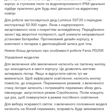
корпус зі ступенем пило-та водонепроникності IP68 ідеально
підійде практично для будь-якої діяльності на відкритому
повітрі.
Для роботи застосовується діод Luminus SST20 з періодом
експлуатації 50 000 годин. Лінза з надпрозорого
загартованого скла з покриттям антивідблиску. Передбачено
захист від зворотної полярності, щоб уникнути неправильної
установки батарейки. Протиковзкий дизайн корпусу, в
комплекті з ліхтарем є двопозиційний затиск для тіла.
Нижче-більш детально про особливості роботи Fenix PD25R.
Управління моделлю
Для включення або виключення натисніть на тактичну кнопку,
що знаходиться в хвості корпусу. Це дозволить миттєво
активувати ліхтар. Якщо ж відпустити-світло тут же
вимкнеться. Щоб зафіксувати освітлення, натисніть кнопку
повністю, до клацання. Перемикання режимів: з включеного
стану ліхтаря затисніть і потримайте перемикач збоку десь
півсекунди. запуститися режим Стробоскопа. Потім клацніть
ще раз, щоб повернутися в режим постійного освітлення.
Для вибору яскравості світла: з включеного положення моделі
натисніть на бічний перемикач, яскравість буде змінюватися