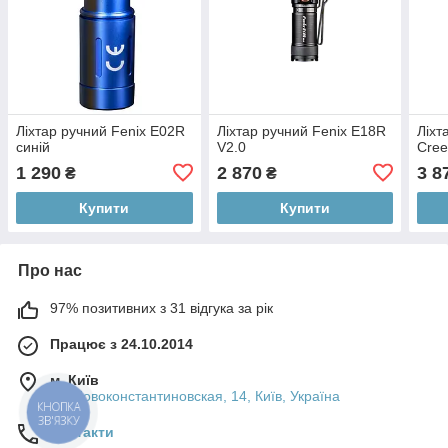
Ліхтар ручний Fenix E02R
Ліхтар ручний Fenix E18R
Ліхт
синій
V2.0
Cree
1 290
2 870
3 8
₴
₴
Купити
Купити
Про нас
97% позитивних з 31 відгука за рік
Працює з 24.10.2014
м. Київ
ул. Новоконстантиновская, 14, Київ, Україна
КНОПКА
ЗВ'ЯЗКУ
Контакти