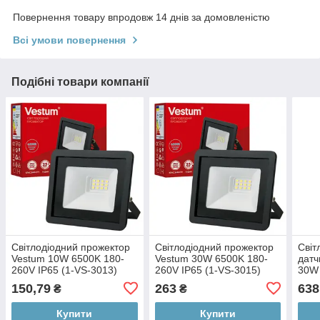
Повернення товару впродовж 14 днів за домовленістю
Всі умови повернення
Подібні товари компанії
Світлодіодний прожектор
Світлодіодний прожектор
Світ
Vestum 10W 6500K 180-
Vestum 30W 6500K 180-
датч
260V IP65 (1-VS-3013)
260V IP65 (1-VS-3015)
30W 
260V
150,79
263
638
₴
₴
Купити
Купити