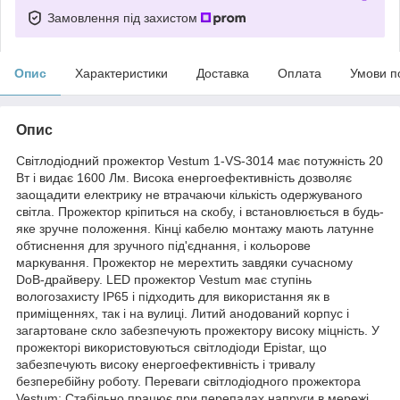
Замовлення під захистом
Опис
Характеристики
Доставка
Оплата
Умови п
Опис
Світлодіодний прожектор Vestum 1-VS-3014 має потужність 20
Вт і видає 1600 Лм. Висока енергоефективність дозволяє
заощадити електрику не втрачаючи кількість одержуваного
світла. Прожектор кріпиться на скобу, і встановлюється в будь-
яке зручне положення. Кінці кабелю монтажу мають латунне
обтиснення для зручного під'єднання, і кольорове
маркування. Прожектор не мерехтить завдяки сучасному
DoB-драйверу. LED прожектор Vestum має ступінь
вологозахисту IP65 і підходить для використання як в
приміщеннях, так і на вулиці. Литий анодований корпус і
загартоване скло забезпечують прожектору високу міцність. У
прожекторі використовуються світлодіоди Epistar, що
забезпечують високу енергоефективність і тривалу
безперебійну роботу. Переваги світлодіодного прожектора
Vestum: Стабільно працює при перепадах напруги в мережі.