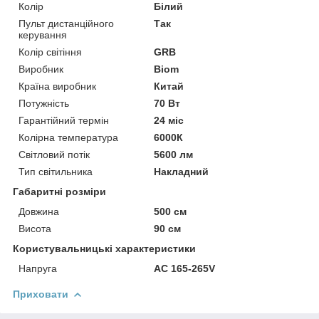
Колір
Білий
Пульт дистанційного
Так
керування
Колір світіння
GRB
Виробник
Biom
Країна виробник
Китай
Потужність
70 Вт
Гарантійний термін
24 міс
Колірна температура
6000К
Світловий потік
5600 лм
Тип світильника
Накладний
Габаритні розміри
Довжина
500 см
Висота
90 см
Користувальницькі характеристики
Напруга
AC 165-265V
Приховати