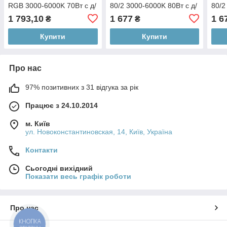
RGB 3000-6000K 70Вт с д/
80/2 3000-6000K 80Вт с д/
80/2
у (23955)
у (23848)
у (2
1 793,10
1 677
1 6
₴
₴
Купити
Купити
Про нас
97% позитивних з 31 відгука за рік
Працює з 24.10.2014
м. Київ
ул. Новоконстантиновская, 14, Київ, Україна
Контакти
Сьогодні вихідний
Показати весь графік роботи
Про нас
КНОПКА