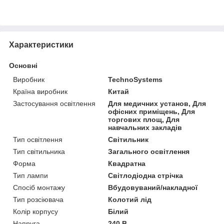
Характеристики
Основні
Виробник
TechnoSystems
Країна виробник
Китай
Застосування освітлення
Для медичних установ, Для
офісних приміщень, Для
торгових площ, Для
навчальних закладів
Тип освітлення
Світильник
Тип світильника
Загального освітлення
Форма
Квадратна
Тип лампи
Світлодіодна стрічка
Спосіб монтажу
Вбудовуваний/накладної
Тип розсіювача
Колотий лід
Колір корпусу
Білий
Напруга
240 В