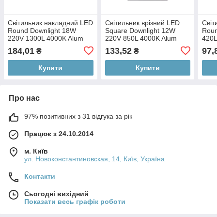
Світильник накладний LED
Світильник врізний LED
Світ
Round Downlight 18W
Square Downlight 12W
Roun
220V 1300L 4000K Alum
220V 850L 4000K Alum
420L
184,01
133,52
97,
₴
₴
Купити
Купити
Про нас
97% позитивних з 31 відгука за рік
Працює з 24.10.2014
м. Київ
ул. Новоконстантиновская, 14, Київ, Україна
Контакти
Сьогодні вихідний
Показати весь графік роботи