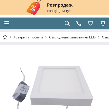
Товари та послуги
Світлодіодні світильники LED
Світ