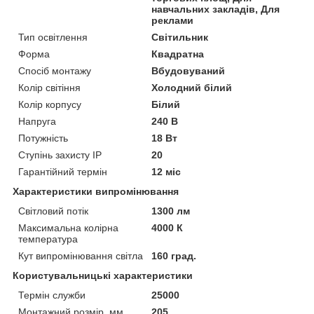
навчальних закладів, Для
реклами
Тип освітлення
Світильник
Форма
Квадратна
Спосіб монтажу
Вбудовуваний
Колір світіння
Холодний білий
Колір корпусу
Білий
Напруга
240 В
Потужність
18 Вт
Ступінь захисту IP
20
Гарантійний термін
12 міс
Характеристики випромінювання
Світловий потік
1300 лм
Максимальна колірна
4000 К
температура
Кут випромінювання світла
160 град.
Користувальницькі характеристики
Термін служби
25000
Монтажний розмір, мм
205