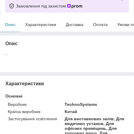
Замовлення під захистом
Опис
Характеристики
Доставка
Оплата
Умови п
Опис
-
Характеристики
Основні
Виробник
TechnoSystems
Країна виробник
Китай
Застосування освітлення
Для виставкових залів, Для
медичних установ, Для
офісних приміщень, Для
торгових площ, Для