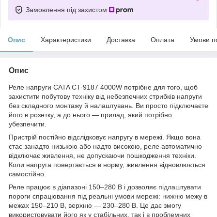
Замовлення під захистом
Опис
Характеристики
Доставка
Оплата
Умови п
Опис
Реле напруги CATA CT-9187 4000W потрібне для того, щоб
захистити побутову техніку від небезпечних стрибків напруги
без складного монтажу й налаштувань. Ви просто підключаєте
його в розетку, а до нього — прилад, який потрібно
убезпечити.
Пристрій постійно відслідковує напругу в мережі. Якщо вона
стає занадто низькою або надто високою, реле автоматично
відключає живлення, не допускаючи пошкодження техніки.
Коли напруга повертається в норму, живлення відновлюється
самостійно.
Реле працює в діапазоні 150–280 В і дозволяє підлаштувати
пороги спрацювання під реальні умови мережі: нижню межу в
межах 150–210 В, верхню — 230–280 В. Це дає змогу
використовувати його як у стабільних, так і в проблемних