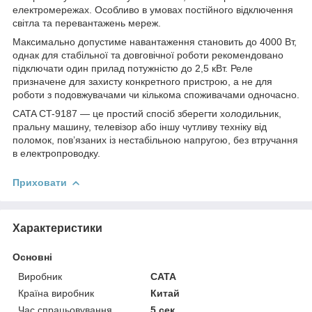
електромережах. Особливо в умовах постійного відключення
світла та перевантажень мереж.
Максимально допустиме навантаження становить до 4000 Вт,
однак для стабільної та довговічної роботи рекомендовано
підключати один прилад потужністю до 2,5 кВт. Реле
призначене для захисту конкретного пристрою, а не для
роботи з подовжувачами чи кількома споживачами одночасно.
CATA CT-9187 — це простий спосіб зберегти холодильник,
пральну машину, телевізор або іншу чутливу техніку від
поломок, пов’язаних із нестабільною напругою, без втручання
в електропроводку.
Приховати
Характеристики
Основні
Виробник
CATA
Країна виробник
Китай
Час спрацьовування
5 сек