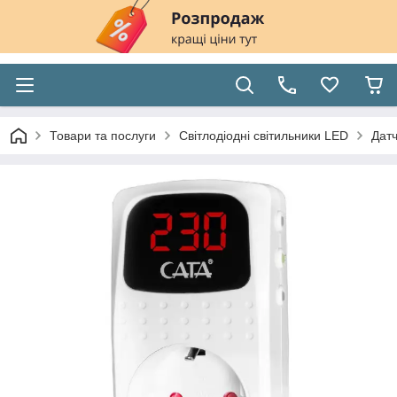
Товари та послуги
Світлодіодні світильники LED
Датч