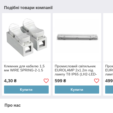
Подібні товари компанії
Клемник для кабелю 1,5
Промисловий світильник
Пром
мм WIRE SPRING-2-1.5
EUROLAMP 2х1.2m під
EUR
лампу Т8 IP65 (LH2-LED-
ламп
T8(1.2))
T8(1
4,30
599
499
₴
₴
Купити
Купити
Про нас