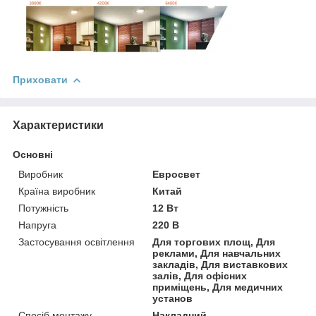
Приховати
Характеристики
Основні
Виробник
Евросвет
Країна виробник
Китай
Потужність
12 Вт
Напруга
220 В
Застосування освітлення
Для торгових площ, Для
реклами, Для навчальних
закладів, Для виставкових
залів, Для офісних
приміщень, Для медичних
установ
Спосіб монтажу
Накладний