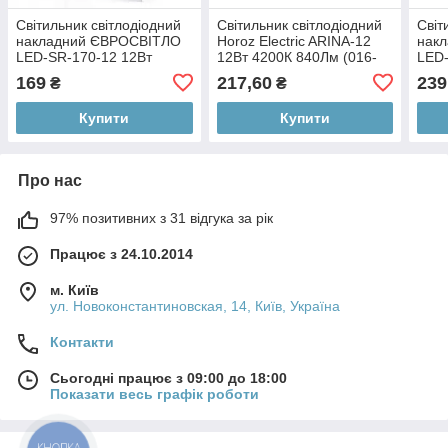
Світильник світлодіодний
Світильник світлодіодний
Світ
накладний ЄВРОСВІТЛО
Horoz Electric ARINA-12
нак
LED-SR-170-12 12Вт
12Вт 4200К 840Лм (016-
LED-
6400К 840 Лм
026-0012-030)
640
169
217,60
239
₴
₴
(000039183)
(000
Купити
Купити
Про нас
97% позитивних з 31 відгука за рік
Працює з 24.10.2014
м. Київ
ул. Новоконстантиновская, 14, Київ, Україна
Контакти
Сьогодні працює з 09:00 до 18:00
Показати весь графік роботи
КНОПКА