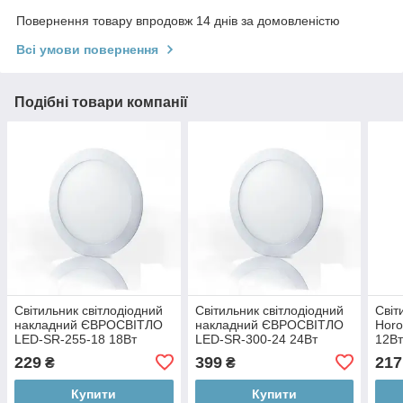
Повернення товару впродовж 14 днів за домовленістю
Всі умови повернення
Подібні товари компанії
Світильник світлодіодний
Світильник світлодіодний
Світ
накладний ЄВРОСВІТЛО
накладний ЄВРОСВІТЛО
Horo
LED-SR-255-18 18Вт
LED-SR-300-24 24Вт
12Вт
6400K 1260Лм
6400К 1680 Лм
026-
229
399
217
₴
₴
(000038835)
(000039194)
Купити
Купити