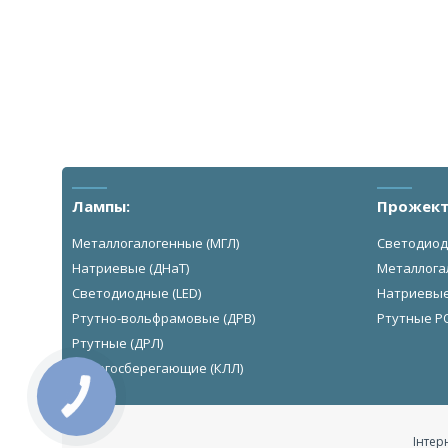
Лампы:
Прожект
Металлогалогенные (МГЛ)
Светодиод
Натриевые (ДНаТ)
Металлога
Светодиодные (LED)
Натриевы
Ртутно-вольфрамовые (ДРВ)
Ртутные Р
Ртутные (ДРЛ)
Энергосберегающие (КЛЛ)