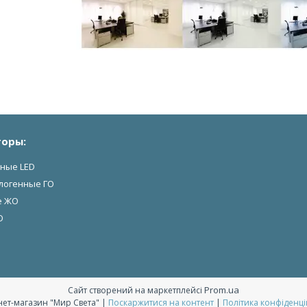
оры:
ные LED
логенные ГО
е ЖО
О
Prom.ua
Сайт створений на маркетплейсі
Інтернет-магазин "Мир Света" |
Поскаржитися на контент
|
Політика конфіденці