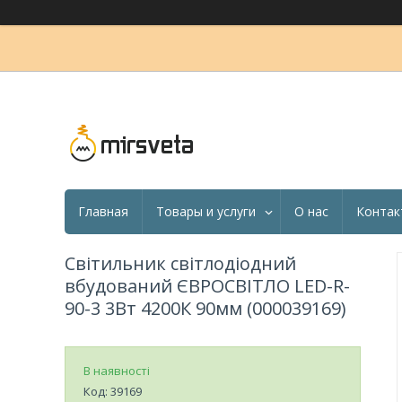
Главная
Товары и услуги
О нас
Контак
Світильник світлодіодний
вбудований ЄВРОСВІТЛО LED-R-
90-3 3Вт 4200К 90мм (000039169)
В наявності
Код:
39169