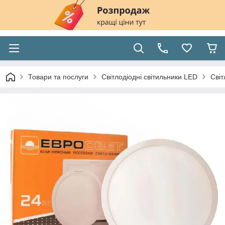
Товари та послуги
Світлодіодні світильники LED
Світ