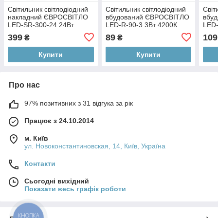
Світильник світлодіодний
Світильник світлодіодний
Світ
накладний ЄВРОСВІТЛО
вбудований ЄВРОСВІТЛО
вбу
LED-SR-300-24 24Вт
LED-R-90-3 3Вт 4200К
LED-
4200К 1680Лм
90мм (000039169)
120м
399
89
109
₴
₴
(000039193)
Купити
Купити
Про нас
97% позитивних з 31 відгука за рік
Працює з 24.10.2014
м. Київ
ул. Новоконстантиновская, 14, Київ, Україна
Контакти
Сьогодні вихідний
Показати весь графік роботи
КНОПКА