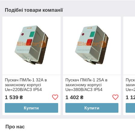
Подібні товари компанії
Пускач ПМЛк-1 32А в
Пускач ПМЛк-1 25А в
Пуск
захисному корпусі
захисному корпусі
захи
Ue=220В/АС3 IP54
Ue=380В/АС3 IP54
Ue=2
1 539
1 402
1 1
₴
₴
Купити
Купити
Про нас