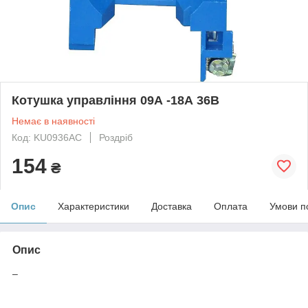
Котушка управління 09А -18А 36В
Немає в наявності
Код: KU0936AC
Роздріб
154
₴
Опис
Характеристики
Доставка
Оплата
Умови п
Опис
–