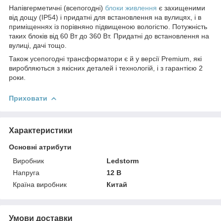
Напівгерметичні (всепогодні)
блоки живлення
є захищеними
від дощу (IP54) і придатні для встановлення на вулицях, і в
приміщеннях із порівняно підвищеною вологістю. Потужність
таких блоків від 60 Вт до 360 Вт. Придатні до встановлення на
вулиці, дачі тощо.
Також усепогодні трансформатори є й у версії Premium, які
виробляються з якісних деталей і технологій, і з гарантією 2
роки.
Приховати
Характеристики
Основні атрибути
Виробник
Ledstorm
Напруга
12 В
Країна виробник
Китай
Умови доставки