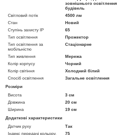
зовнішнього освітлення
будівель
Світловий потік
4500 лм
Стан
Новий
Ступінь захисту IP
65
Тип освітлення
Прожектор
Тип освітлення за
Стаціонарне
мобільністю
Тип живлення
Мережа
Колір корпусу
Чорний
Колір світіння
Холодний білий
Спосіб освітлення
Загальне освітлення
Розміри
Висота
3 см
Довжина
20 см
Ширина
19 см
Додаткові характеристики
Датчик руху
Так
Індекс передачі кольору,
75