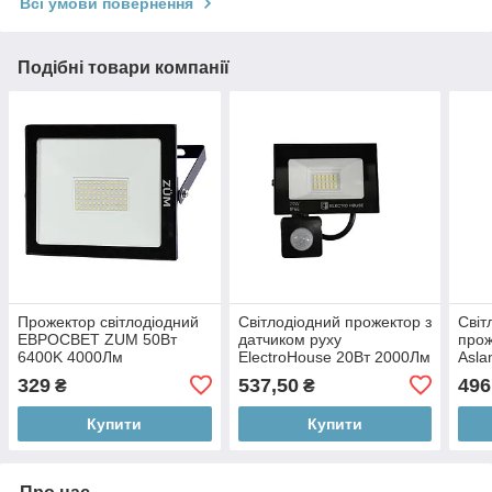
Всі умови повернення
Подібні товари компанії
Прожектор світлодіодний
Світлодіодний прожектор з
Світ
ЕВРОСВЕТ ZUM 50Вт
датчиком руху
прож
6400K 4000Лм
ElectroHouse 20Вт 2000Лм
Asla
(000057044)
6500К (EH-FDLS-20W)
датч
329
537,50
496
₴
₴
0020
Купити
Купити