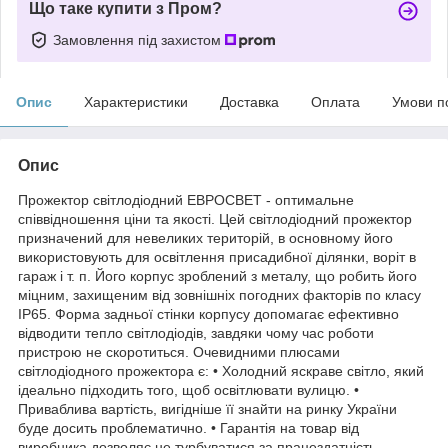
Що таке купити з Пром?
Замовлення під захистом
Опис
Характеристики
Доставка
Оплата
Умови п
Опис
Прожектор світлодіодний ЕВРОСВЕТ - оптимальне
співвідношення ціни та якості. Цей світлодіодний прожектор
призначений для невеликих територій, в основному його
використовують для освітлення присадибної ділянки, воріт в
гараж і т. п. Його корпус зроблений з металу, що робить його
міцним, захищеним від зовнішніх погодних факторів по класу
IP65. Форма задньої стінки корпусу допомагає ефективно
відводити тепло світлодіодів, завдяки чому час роботи
пристрою не скоротиться. Очевидними плюсами
світлодіодного прожектора є: • Холодний яскраве світло, який
ідеально підходить того, щоб освітлювати вулицю. •
Приваблива вартість, вигідніше її знайти на ринку України
буде досить проблематично. • Гарантія на товар від
виробника дозволяє не турбуватися за працездатність