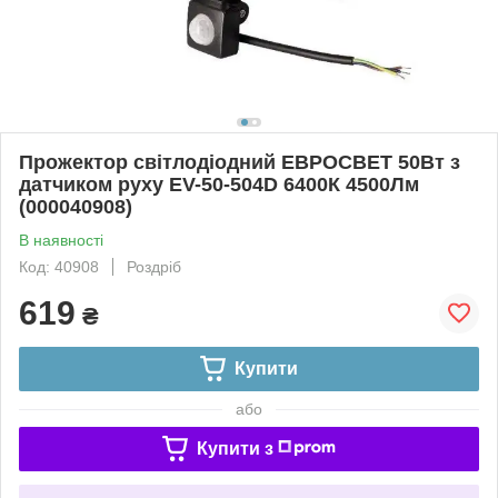
Прожектор світлодіодний ЕВРОСВЕТ 50Вт з
датчиком руху EV-50-504D 6400К 4500Лм
(000040908)
В наявності
Код: 40908
Роздріб
619
₴
Купити
або
Купити з