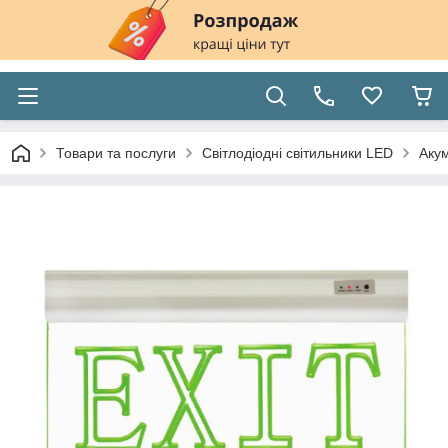
Товари та послуги
Світлодіодні світильники LED
Акум