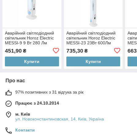
Аварійний світлодіодний
Аварійний світлодіодний
Авар
світильник Horoz Electric
світильник Horoz Electric
світ
MESSI-9 9 Вт 280 Лм
MESSI-23 23Вт 600Лм
MESS
8000-12000 К (084-030-
8000-12000К (084-030-
8000
451,90
735,30
663
₴
₴
0009-010)
0023-010)
0015
Купити
Купити
Про нас
97% позитивних з 31 відгука за рік
Працює з 24.10.2014
м. Київ
ул. Новоконстантиновская, 14, Київ, Україна
Контакти