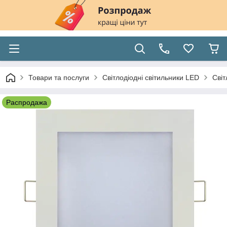
Товари та послуги
Світлодіодні світильники LED
Світ
Распродажа