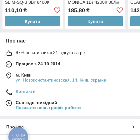
SLIM-SQ-3 3Вт 6400К
MONICA 1Вт 4200К 80Лм
CLAR
110Лм (056-005-0003-020)
хром (016-003-0001-050)
480Л
110,10
185,80
142
₴
₴
Купити
Купити
Про нас
97% позитивних з 31 відгука за рік
Працює з 24.10.2014
м. Київ
ул. Новоконстантиновская, 14, Київ, Україна
Контакти
Сьогодні вихідний
Показати весь графік роботи
Про нас
КНОПКА
ЗВ'ЯЗКУ