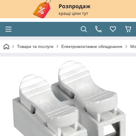
Товари та послуги
Електромонтажне обладнання
Мо