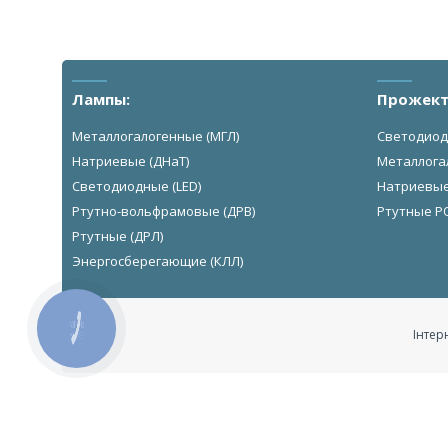
Лампы:
Прожект
Металлогалогенные (МГЛ)
Светодиод
Натриевые (ДНаТ)
Металлога
Светодиодные (LED)
Натриевы
Ртутно-вольфрамовые (ДРВ)
Ртутные Р
Ртутные (ДРЛ)
Энергосберегающие (КЛЛ)
КНОПКА
ЗВ'ЯЗКУ