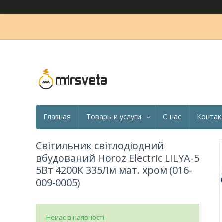
Главная
Товары и услуги
О нас
Контак
Світильник світлодіодний
вбудований Horoz Electric LILYA-5
5Вт 4200К 335Лм мат. хром (016-
009-0005)
Немає в наявності