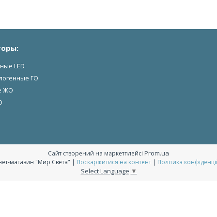
оры:
ные LED
логенные ГО
е ЖО
О
Prom.ua
Сайт створений на маркетплейсі
Інтернет-магазин "Мир Света" |
Поскаржитися на контент
|
Політика конфіденці
Select Language
▼