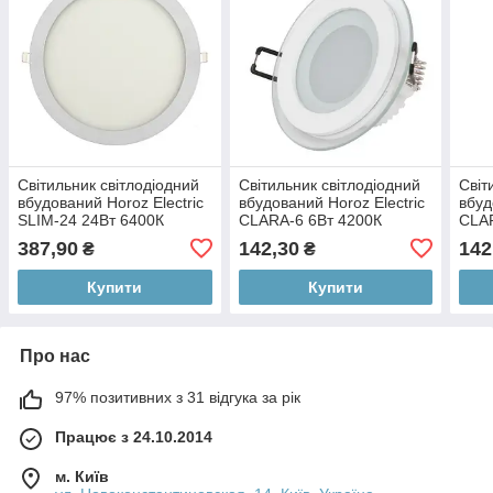
Світильник світлодіодний
Світильник світлодіодний
Світ
вбудований Horoz Electric
вбудований Horoz Electric
вбуд
SLIM-24 24Вт 6400К
CLARA-6 6Вт 4200К
CLA
1632Лм (056-003-0024-
480Лм (016-016-0006-030)
(016
387,90
142,30
142
₴
₴
040)
Купити
Купити
Про нас
97% позитивних з 31 відгука за рік
Працює з 24.10.2014
м. Київ