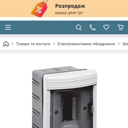
Товари та послуги
Електромонтажне обладнання
Ша