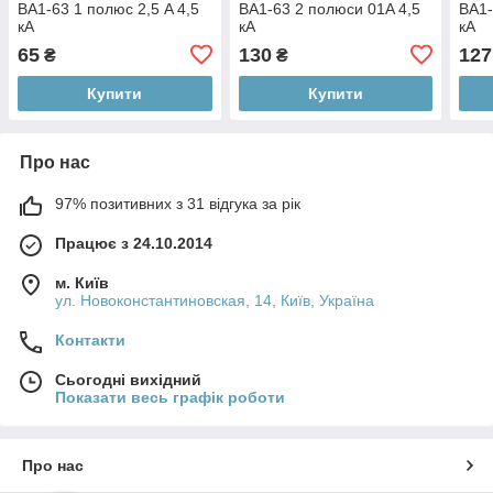
ВА1-63 1 полюс 2,5 A 4,5
ВА1-63 2 полюси 01A 4,5
ВА1-
кА
кА
кА
65
130
127
₴
₴
Купити
Купити
Про нас
97% позитивних з 31 відгука за рік
Працює з 24.10.2014
м. Київ
ул. Новоконстантиновская, 14, Київ, Україна
Контакти
Сьогодні вихідний
Показати весь графік роботи
Про нас