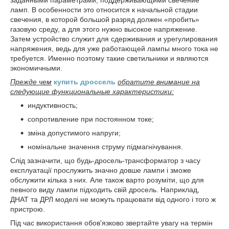
заданными параметрами, поддерживающими свечение
ламп. В особенности это относится к начальной стадии
свечения, в которой большой разряд должен «пробить»
газовую среду, а для этого нужно высокое напряжение.
Затем устройство служит для сдерживания и урегулирования
напряжения, ведь для уже работающей лампы много тока не
требуется. Именно поэтому такие светильники и являются
экономичными.
Прежде чем
купить дроссель
обратите внимание на
следующие функциональные характеристики:
индуктивность;
сопротивление при постоянном токе;
зміна допустимого напруги;
номінальне значення струму підмагнічування.
Слід зазначити, що будь-дросель-трансформатор з часу
експлуатації прослужить значно довше лампи і зможе
обслужити кілька з них. Але також варто розуміти, що для
певного виду лампи підходить свій дросель. Наприклад,
ДНАТ та ДРЛ моделі не можуть працювати від одного і того ж
пристрою.
Під час використання обов'язково звертайте увагу на термін