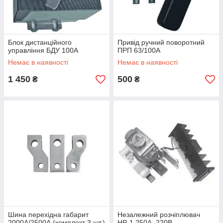
Блок дистанційного
Привід ручний поворотний
управління БДУ 100А
ПРП 63/100А
Немає в наявності
Немає в наявності
1 450
500
₴
₴
Шина перехідна габарит
Незалежний розчіплювач
2000A/2500А (комплект 3 шт.)
НР-1 250А, 220В