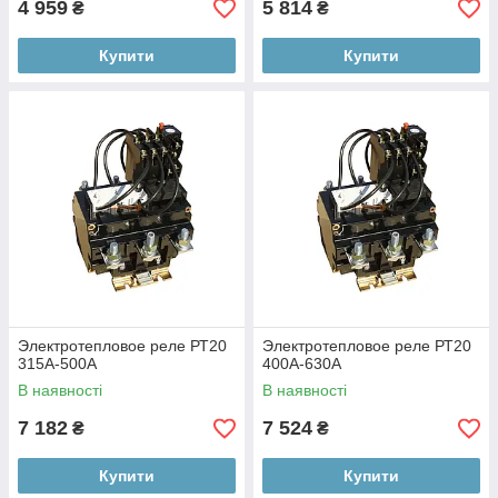
4 959
5 814
₴
₴
Купити
Купити
Электротепловое реле РТ20
Электротепловое реле РТ20
315А-500А
400А-630А
В наявності
В наявності
7 182
7 524
₴
₴
Купити
Купити